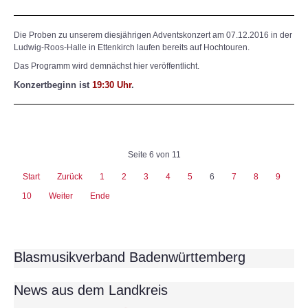
Die Proben zu unserem diesjährigen Adventskonzert am 07.12.2016 in der
Ludwig-Roos-Halle in Ettenkirch laufen bereits auf Hochtouren.
Das Programm wird demnächst hier veröffentlicht.
Konzertbeginn i
st
19:30 Uhr
.
Seite 6 von 11
Start
Zurück
1
2
3
4
5
6
7
8
9
10
Weiter
Ende
Blasmusikverband Badenwürttemberg
News aus dem Landkreis