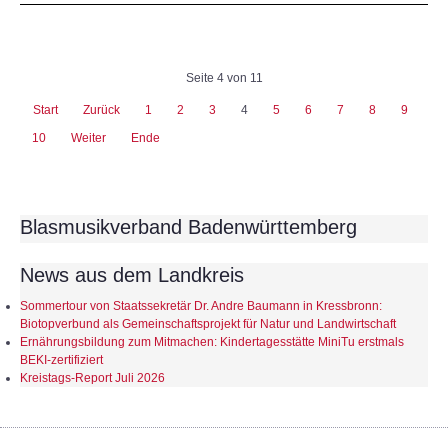
Seite 4 von 11
Start
Zurück
1
2
3
4
5
6
7
8
9
10
Weiter
Ende
Blasmusikverband Badenwürttemberg
News aus dem Landkreis
Sommertour von Staatssekretär Dr. Andre Baumann in Kressbronn:
Biotopverbund als Gemeinschaftsprojekt für Natur und Landwirtschaft
Ernährungsbildung zum Mitmachen: Kindertagesstätte MiniTu erstmals
BEKI-zertifiziert
Kreistags-Report Juli 2026