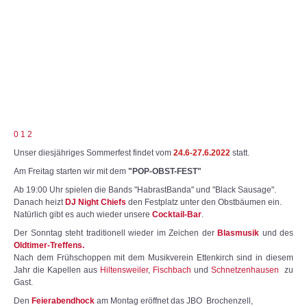
0
1
2
Unser diesjähriges Sommerfest findet vom
24.6-27.6.2022
statt.
Am Freitag starten wir mit dem
"POP-OBST-FEST"
Ab 19:00 Uhr spielen die Bands "HabrastBanda" und "Black Sausage".
Danach heizt
DJ Night Chiefs
den Festplatz unter den Obstbäumen ein.
Natürlich gibt es auch wieder unsere
Cocktail-Bar
.
Der Sonntag steht traditionell wieder im Zeichen der
Blasmusik
und des
Oldtimer-Treffens.
Nach dem Frühschoppen mit dem Musikverein Ettenkirch sind in diesem
Jahr die Kapellen aus
Hiltensweiler
,
Fischbach
und
Schnetzenhausen
zu
Gast.
Den
Feierabendhock
am Montag eröffnet das JBO Brochenzell,