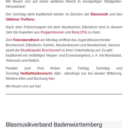
Wir freuen uns auf einen weiteren Abend in einzigartiger Obstgarten-
Atmosphäre!
Der Sonntag steht traditionell wieder im Zeichen der
Blasmusik
und des
Oldtimer-Treffens.
Nach dem Frühschoppen mit dem Musikverein Ettenkirch sind in diesem
Jahr die Kapellen aus
Roggenbeuren
und
Berg (FN)
zu Gast.
Den
Feierabendhock
am Montag eröffnet das Jugendblasorchester
Brochenzell, Ettenkirch, Kehlen, Meckenbeuren und Musikschule, danach
spielt die
Musikkapelle Brochenzell
zu Ihrer Unterhaltung auf. Es gibt
traditionell ein vielfältiges Vesper- und Essensangebot, u. A. mit Wurstsalat,
Tellersulz und Rettich.
Parallel zum Fest finden am Freitag, Samstag und
Sonntag
Heißluftballonstarts
statt - allerdings nur bei idealer Witterung.
Weitere Infos und Buchung
hier
.
Wir freuen uns auf Sie!
Blasmusikverband Badenwürttemberg