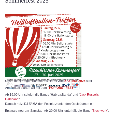
Sommerfest 2025
0
1
2
Unser diesjähriges Sommerfest findet vom
27.6-
30.6.2025
statt.
Am Freitag starten wir mit dem
"POP-OBST-FEST"
Ab 19:00 Uhr spielen die Bands "HabratsBanda" und "
Jack Russel's
Halsbänd
".
Danach heizt DJ
FAMA
den Festplatz unter den Obstbäumen ein.
Erstmals neu am Samstag: Ab 20:00 Uhr unterhält die Band "
Blechwerk
".