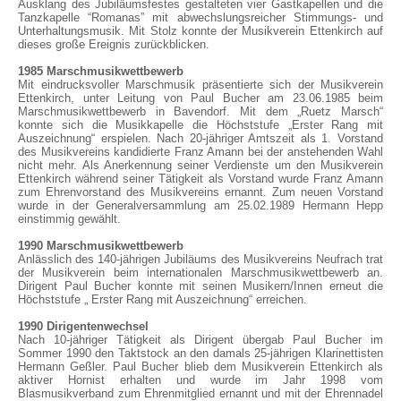
Ausklang des Jubiläumsfestes gestalteten vier Gastkapellen und die
Tanzkapelle “Romanas” mit abwechslungsreicher Stimmungs- und
Unterhaltungsmusik. Mit Stolz konnte der Musikverein Ettenkirch auf
dieses große Ereignis zurückblicken.
1985 Marschmusikwettbewerb
Mit eindrucksvoller Marschmusik präsentierte sich der Musikverein
Ettenkirch, unter Leitung von Paul Bucher am 23.06.1985 beim
Marschmusikwettbewerb in Bavendorf. Mit dem „Ruetz Marsch“
konnte sich die Musikkapelle die Höchststufe „Erster Rang mit
Auszeichnung“ erspielen. Nach 20-jähriger Amtszeit als 1. Vorstand
des Musikvereins kandidierte Franz Amann bei der anstehenden Wahl
nicht mehr. Als Anerkennung seiner Verdienste um den Musikverein
Ettenkirch während seiner Tätigkeit als Vorstand wurde Franz Amann
zum Ehrenvorstand des Musikvereins ernannt. Zum neuen Vorstand
wurde in der Generalversammlung am 25.02.1989 Hermann Hepp
einstimmig gewählt.
1990 Marschmusikwettbewerb
Anlässlich des 140-jährigen Jubiläums des Musikvereins Neufrach trat
der Musikverein beim internationalen Marschmusikwettbewerb an.
Dirigent Paul Bucher konnte mit seinen Musikern/Innen erneut die
Höchststufe „ Erster Rang mit Auszeichnung“ erreichen.
1990 Dirigentenwechsel
Nach 10-jähriger Tätigkeit als Dirigent übergab Paul Bucher im
Sommer 1990 den Taktstock an den damals 25-jährigen Klarinettisten
Hermann Geßler. Paul Bucher blieb dem Musikverein Ettenkirch als
aktiver Hornist erhalten und wurde im Jahr 1998 vom
Blasmusikverband zum Ehrenmitglied ernannt und mit der Ehrennadel