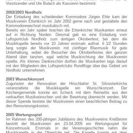
Vorsitzender und Ute Bulach als Kassierin bestimmt.
2002/2003 Nordholz
Der Einladung des scheidenden Kommodore Jürgen Ehle kam der
Musikverein Ettenkirch im Jahr 2002 gerne nach und gestaltete den
Kommodorewechsel musikalisch mit.
Bereits ein Jahr später brachen die Ettenkircher Musikanten erneut
auf in Richtung Norden. Diesmal gab es eine Einladung vom
Luftsportclub Nordholz zum dortigen Oktoberfest, bei dem die
Musikkapelle bereits vor 10 Jahren erstmals auftrat. 6 1⁄2 Stunden
lang sorgte der Musikverein mit zünftiger Blasmusik für gute
Unterhaltung, wobei die Besucher des Oktoberfestes den ganzen
Abend über tanzten, egal welche Musikrichtung der Musikverein
spielte. Als kleines Dankeschön durften die Musikanten tags darauf
mit den Mitgliedern des Luftsportclubs Rundflüge über das Gebiet um
Nordholz unternehmen.
2003 Wunschkonzert
Zugunsten der Renovation der Hirschlatter St. Silvesterkirche
veranstaltete die Musikkapelle ein Wunschkonzert. Der
Kirchengemeinde konnte ein Scheck mit dem Reinerlös aus den
verkauften Musikwünschen und der Bewirtung überreicht werden. Mit
dieser Spende leistete der Musikverein einen beachtlichen Beitrag zu
den Renovierungskosten.
2005 Wertungsspiel
Im Rahmen des 200-jährigen Jubiläums des Musikvereins Kreßbronn
bestritt der Musikverein am 23.04.2005 ein Wertungsspiel für
Konzertmusik. Erstmals in der Vereinsgeschichte nahm die
Musikkapelle in der Oberstufe teil. Die Kapelle konnte mit dem