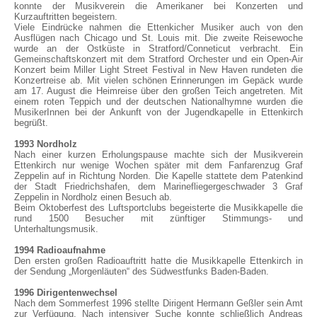
konnte der Musikverein die Amerikaner bei Konzerten und
Kurzauftritten begeistern.
Viele Eindrücke nahmen die Ettenkicher Musiker auch von den
Ausflügen nach Chicago und St. Louis mit. Die zweite Reisewoche
wurde an der Ostküste in Stratford/Conneticut verbracht. Ein
Gemeinschaftskonzert mit dem Stratford Orchester und ein Open-Air
Konzert beim Miller Light Street Festival in New Haven rundeten die
Konzertreise ab. Mit vielen schönen Erinnerungen im Gepäck wurde
am 17. August die Heimreise über den großen Teich angetreten. Mit
einem roten Teppich und der deutschen Nationalhymne wurden die
MusikerInnen bei der Ankunft von der Jugendkapelle in Ettenkirch
begrüßt.
1993 Nordholz
Nach einer kurzen Erholungspause machte sich der Musikverein
Ettenkirch nur wenige Wochen später mit dem Fanfarenzug Graf
Zeppelin auf in Richtung Norden. Die Kapelle stattete dem Patenkind
der Stadt Friedrichshafen, dem Marinefliegergeschwader 3 Graf
Zeppelin in Nordholz einen Besuch ab.
Beim Oktoberfest des Luftsportclubs begeisterte die Musikkapelle die
rund 1500 Besucher mit zünftiger Stimmungs- und
Unterhaltungsmusik.
1994 Radioaufnahme
Den ersten großen Radioauftritt hatte die Musikkapelle Ettenkirch in
der Sendung „Morgenläuten“ des Südwestfunks Baden-Baden.
1996 Dirigentenwechsel
Nach dem Sommerfest 1996 stellte Dirigent Hermann Geßler sein Amt
zur Verfügung. Nach intensiver Suche konnte schließlich Andreas