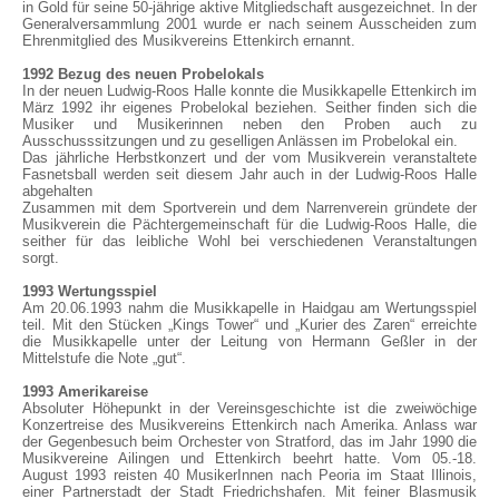
in Gold für seine 50-jährige aktive Mitgliedschaft ausgezeichnet. In der
Generalversammlung 2001 wurde er nach seinem Ausscheiden zum
Ehrenmitglied des Musikvereins Ettenkirch ernannt.
1992 Bezug des neuen Probelokals
In der neuen Ludwig-Roos Halle konnte die Musikkapelle Ettenkirch im
März 1992 ihr eigenes Probelokal beziehen. Seither finden sich die
Musiker und Musikerinnen neben den Proben auch zu
Ausschusssitzungen und zu geselligen Anlässen im Probelokal ein.
Das jährliche Herbstkonzert und der vom Musikverein veranstaltete
Fasnetsball werden seit diesem Jahr auch in der Ludwig-Roos Halle
abgehalten
Zusammen mit dem Sportverein und dem Narrenverein gründete der
Musikverein die Pächtergemeinschaft für die Ludwig-Roos Halle, die
seither für das leibliche Wohl bei verschiedenen Veranstaltungen
sorgt.
1993 Wertungsspiel
Am 20.06.1993 nahm die Musikkapelle in Haidgau am Wertungsspiel
teil. Mit den Stücken „Kings Tower“ und „Kurier des Zaren“ erreichte
die Musikkapelle unter der Leitung von Hermann Geßler in der
Mittelstufe die Note „gut“.
1993 Amerikareise
Absoluter Höhepunkt in der Vereinsgeschichte ist die zweiwöchige
Konzertreise des Musikvereins Ettenkirch nach Amerika. Anlass war
der Gegenbesuch beim Orchester von Stratford, das im Jahr 1990 die
Musikvereine Ailingen und Ettenkirch beehrt hatte. Vom 05.-18.
August 1993 reisten 40 MusikerInnen nach Peoria im Staat Illinois,
einer Partnerstadt der Stadt Friedrichshafen. Mit feiner Blasmusik