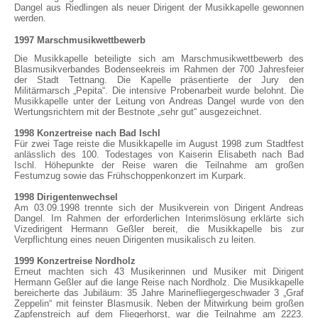
Dangel aus Riedlingen als neuer Dirigent der Musikkapelle gewonnen
werden.
1997 Marschmusikwettbewerb
Die Musikkapelle beteiligte sich am Marschmusikwettbewerb des
Blasmusikverbandes Bodenseekreis im Rahmen der 700 Jahresfeier
der Stadt Tettnang. Die Kapelle präsentierte der Jury den
Militärmarsch „Pepita“. Die intensive Probenarbeit wurde belohnt. Die
Musikkapelle unter der Leitung von Andreas Dangel wurde von den
Wertungsrichtern mit der Bestnote „sehr gut“ ausgezeichnet.
1998 Konzertreise nach Bad Ischl
Für zwei Tage reiste die Musikkapelle im August 1998 zum Stadtfest
anlässlich des 100. Todestages von Kaiserin Elisabeth nach Bad
Ischl. Höhepunkte der Reise waren die Teilnahme am großen
Festumzug sowie das Frühschoppenkonzert im Kurpark.
1998 Dirigentenwechsel
Am 03.09.1998 trennte sich der Musikverein von Dirigent Andreas
Dangel. Im Rahmen der erforderlichen Interimslösung erklärte sich
Vizedirigent Hermann Geßler bereit, die Musikkapelle bis zur
Verpflichtung eines neuen Dirigenten musikalisch zu leiten.
1999 Konzertreise Nordholz
Erneut machten sich 43 Musikerinnen und Musiker mit Dirigent
Hermann Geßler auf die lange Reise nach Nordholz. Die Musikkapelle
bereicherte das Jubiläum: 35 Jahre Marinefliegergeschwader 3 „Graf
Zeppelin“ mit feinster Blasmusik. Neben der Mitwirkung beim großen
Zapfenstreich auf dem Fliegerhorst, war die Teilnahme am 2223.