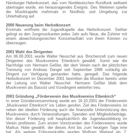
Hamburger Hafenkonzert, das vom Norddeutschen Rundfunk weltweit
übertragen wurde, ein herausragendes Ereignis. Des Weiteren spielte
die Musikkapelle mehrmals in Nordholz und Umgebung zur
Unterhaltung auf.
2000 Neuerung beim Herbstkonzert
Erstmals eröffnete die Jugendkapelle das Herbstkonzert. Seither
gelingt es den Jungmusikanten jedes Jahr aufs Neue, die Zuhörer mit
einem abwechslungsreichen Konzertauftakt von ihrem Können zu
überzeugen.
2001 Wahl des Dirigenten
Am 06.08.2001 wurde Walter Neuschel aus Brochenzell zum neuen
Dirigenten des Musikvereins Ettenkirch gewählt. Somit war die
Nachfolge von Hermann Geßler, der dem Verein nach der plötzlichen
Trennung von Andreas Dangel seit September 1998 vorläufig als
Dirigent zur Verfügung gestanden hatte, geregelt. Das folgende
Herbstkonzert im Dezember 2001 bestritten die Musiker bereits unter
der Leitung von Walter Neuschel. Hermann Geßler blieb dem
Musikverein als Bassist und Vizedirigent weiterhin treu.
2001 Gründung „Förderverein des Musikvereins Ettenkirch“
In einer Gründerversammlung wurde am 16.10.2001 der Förderverein
„Musikverein Ettenkirch“ ins Leben gerufen. Ziel des Fördervereins ist
neben der ideellen Förderung auch die finanzielle Unterstützung des
Musikvereins durch Veranstaltungen, Spenden und Mitgliedsbeiträge.
Von dieser Förderung soll hauptsächlich die Jugendausbildung im
Verein profitieren. Zum ersten Vorsitzenden des Fördervereins wurde
Markus Hobe gewählt, der dieses Amt bis zum heutigen Tage inne
hat. Als weitere Führungskräfte wurden Wolfram Wieland als 2.