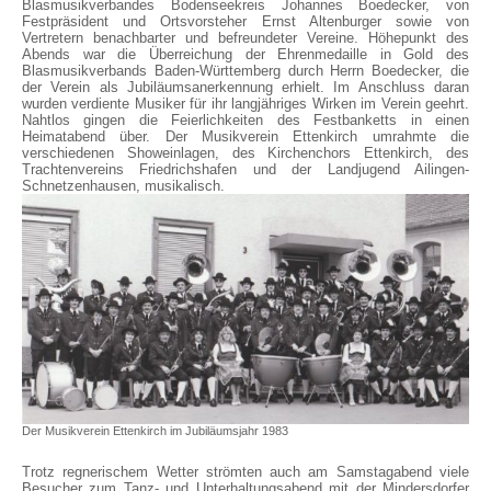
Blasmusikverbandes Bodenseekreis Johannes Boedecker, von
Festpräsident und Ortsvorsteher Ernst Altenburger sowie von
Vertretern benachbarter und befreundeter Vereine. Höhepunkt des
Abends war die Überreichung der Ehrenmedaille in Gold des
Blasmusikverbands Baden-Württemberg durch Herrn Boedecker, die
der Verein als Jubiläumsanerkennung erhielt. Im Anschluss daran
wurden verdiente Musiker für ihr langjähriges Wirken im Verein geehrt.
Nahtlos gingen die Feierlichkeiten des Festbanketts in einen
Heimatabend über. Der Musikverein Ettenkirch umrahmte die
verschiedenen Showeinlagen, des Kirchenchors Ettenkirch, des
Trachtenvereins Friedrichshafen und der Landjugend Ailingen-
Schnetzenhausen, musikalisch.
Der Musikverein Ettenkirch im Jubiläumsjahr 1983
Trotz regnerischem Wetter strömten auch am Samstagabend viele
Besucher zum Tanz- und Unterhaltungsabend mit der Mindersdorfer