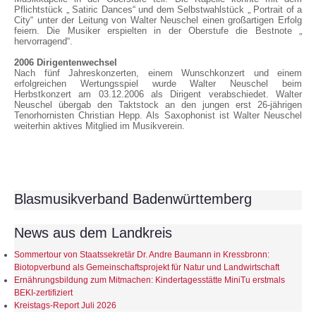
Pflichtstück „ Satiric Dances“ und dem Selbstwahlstück „ Portrait of a
City“ unter der Leitung von Walter Neuschel einen großartigen Erfolg
feiern. Die Musiker erspielten in der Oberstufe die Bestnote „
hervorragend“.
2006 Dirigentenwechsel
Nach fünf Jahreskonzerten, einem Wunschkonzert und einem
erfolgreichen Wertungsspiel wurde Walter Neuschel beim
Herbstkonzert am 03.12.2006 als Dirigent verabschiedet. Walter
Neuschel übergab den Taktstock an den jungen erst 26-jährigen
Tenorhornisten Christian Hepp. Als Saxophonist ist Walter Neuschel
weiterhin aktives Mitglied im Musikverein.
Blasmusikverband Badenwürttemberg
News aus dem Landkreis
Sommertour von Staatssekretär Dr. Andre Baumann in Kressbronn:
Biotopverbund als Gemeinschaftsprojekt für Natur und Landwirtschaft
Ernährungsbildung zum Mitmachen: Kindertagesstätte MiniTu erstmals
BEKI-zertifiziert
Kreistags-Report Juli 2026